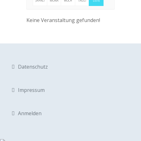
JÄHRLI
MONA
WÖCH
TÄGLI
LISTE
CH
TLICH
ENTLIC
CH
Keine Veranstaltung gefunden!
H
Datenschutz
Impressum
Anmelden