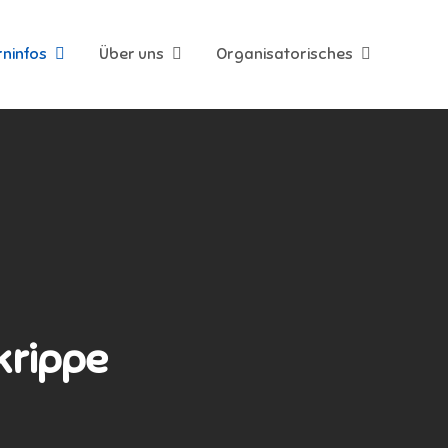
rninfos
Über uns
Organisatorisches
krippe