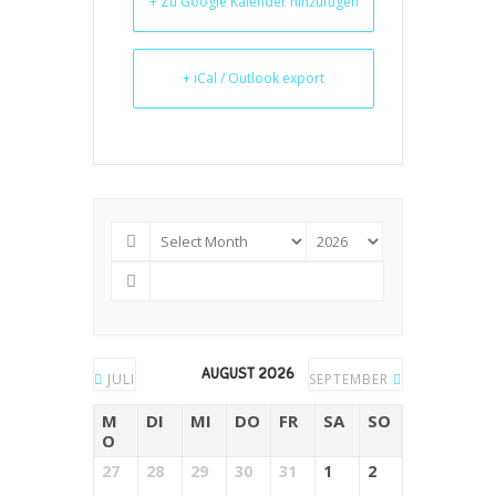
+ Zu Google Kalender hinzufügen
+ iCal / Outlook export
AUGUST 2026
JULI
SEPTEMBER
M
DI
MI
DO
FR
SA
SO
O
27
28
29
30
31
1
2