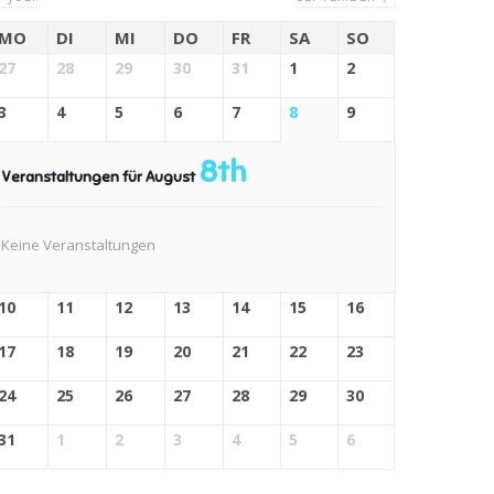
MO
DI
MI
DO
FR
SA
SO
27
28
29
30
31
1
2
3
4
5
6
7
8
9
8th
Veranstaltungen für August
Keine Veranstaltungen
10
11
12
13
14
15
16
17
18
19
20
21
22
23
24
25
26
27
28
29
30
31
1
2
3
4
5
6